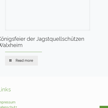
Königsfeier der Jagstquellschützen
Walxheim
Read more
Links
mpressum
atenschutz